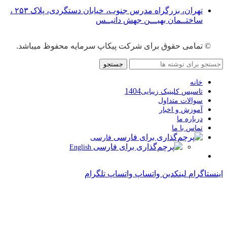
تهران، بزرگراه مدرس جنوب، خیابان دستگردی، پلاک ۲۵۳ ،
ساختــمان بهیـــن جهش داتیــس
© تمامی حقوق برای شرکت پیکاپ سرمایه محفوظ میباشد.
جستجو
خانه
1404
تاسیس کلینیک زیبایی
سوالات متداول
آموزش و اخبار
درباره ما
تماس با ما
فارسی
English
اینستاگرام
لینکدین
واتساپ
واتساپ
تلگرام